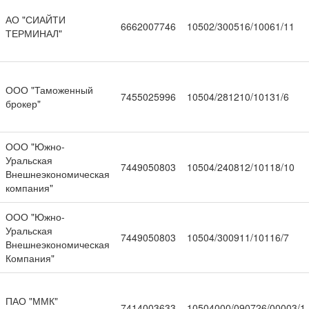
АО "СИАЙТИ
6662007746
10502/300516/10061/11
ТЕРМИНАЛ"
ООО "Таможенный
7455025996
10504/281210/10131/6
брокер"
ООО "Южно-
Уральская
7449050803
10504/240812/10118/10
Внешнеэкономическая
компания"
ООО "Южно-
Уральская
7449050803
10504/300911/10116/7
Внешнеэкономическая
Компания"
ПАО "ММК"
7414003633
10504000/090726/00003/1