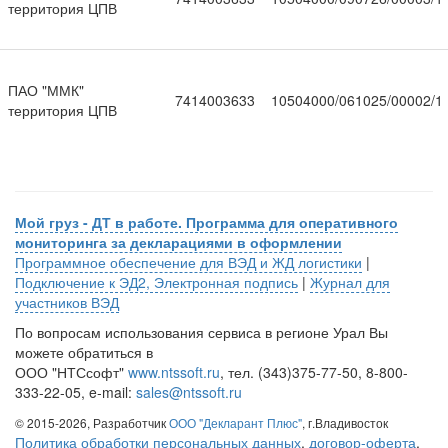
территория ЦПВ
ПАО "ММК"
7414003633
10504000/061025/00002/1
территория ЦПВ
Мой груз - ДТ в работе. Программа для оперативного
мониторинга за декларациями в оформлении
Программное обеспечение для ВЭД и ЖД логистики
|
Подключение к ЭД2, Электронная подпись
|
Журнал для
участников ВЭД
По вопросам использования сервиса в регионе Урал Вы
можете обратиться в
ООО "НТСсофт"
www.ntssoft.ru
, тел. (343)375-77-50, 8-800-
333-22-05, e-mail:
sales@ntssoft.ru
© 2015-2026, Разработчик
ООО "Декларант Плюс"
, г.Владивосток
Политика обработки персональных данных
,
договор-оферта
,